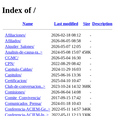
Index of /
Name
Last modified
Size
Description
Afiliaciones/
2026-02-18 08:12
-
Afiliados/
2026-06-05 08:58
-
Alquiler_Salones/
2026-05-07 12:05
-
Analisis-de-causa-ra..>
2024-05-08 15:07
458K
CGMC/
2026-05-04 16:30
-
CPN/
2022-08-29 08:42
-
Capitulo-Caldas/
2024-11-29 16:03
-
Capitulos/
2025-06-16 13:36
-
Certificacion/
2025-04-10 10:47
-
Club-de-conversacion..>
2023-10-24 14:32
368K
Comisiones/
2026-06-04 14:08
-
Comite_Convivencia/
2017-09-15 17:42
-
Comunicados_Prensa/
2024-01-18 10:43
-
Conferencia-ACIEM-Ge..>
2022-05-11 14:57
346K
Conferencia-ACIEM-In..>
2022-05-11 12:13
330K